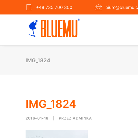
+48 735 700 300
biuro@bluemu.c
IMG_1824
IMG_1824
2016-01-18
|
PRZEZ
ADMINKA