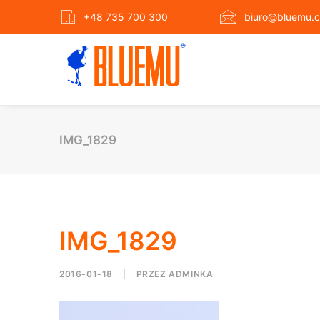
+48 735 700 300
biuro@bluemu.c
IMG_1829
IMG_1829
2016-01-18
|
PRZEZ
ADMINKA