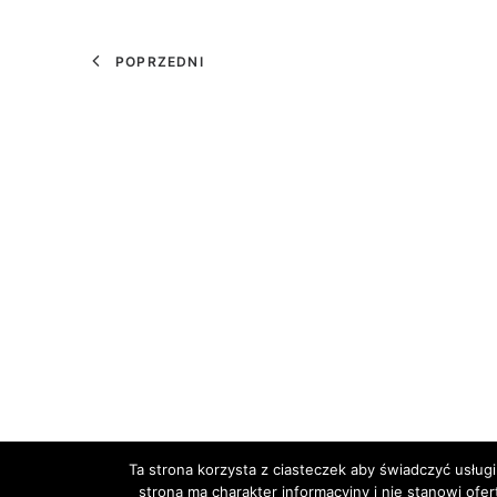
POPRZEDNI
Ta strona korzysta z ciasteczek aby świadczyć usługi
strona ma charakter informacyjny i nie stanowi ofe