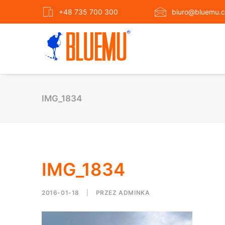
+48 735 700 300
biuro@bluemu.c
IMG_1834
IMG_1834
2016-01-18
|
PRZEZ
ADMINKA