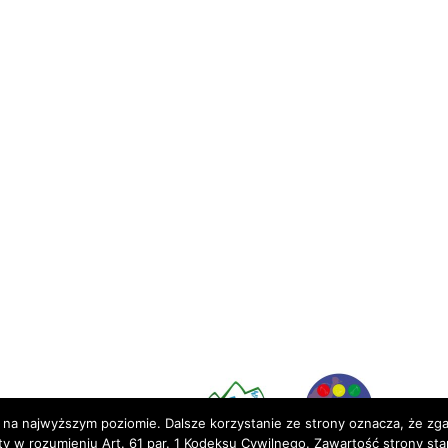
Partnerzy:
 na najwyższym poziomie. Dalsze korzystanie ze strony oznacza, że zgad
rty w rozumieniu Art. 61 par. 1 Kodeksu Cywilnego. Zawartość strony st