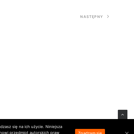
NASTĘPNY
zasz się na ich użycie. Niniejsza
anowi przedmiot autorskich praw
Zgadzam się