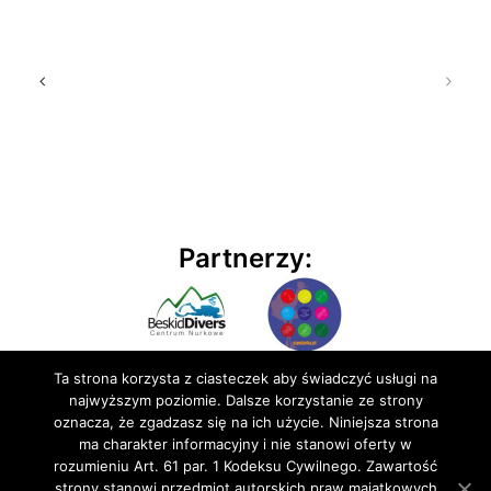
Partnerzy:
Ta strona korzysta z ciasteczek aby świadczyć usługi na
najwyższym poziomie. Dalsze korzystanie ze strony
oznacza, że zgadzasz się na ich użycie. Niniejsza strona
ma charakter informacyjny i nie stanowi oferty w
rozumieniu Art. 61 par. 1 Kodeksu Cywilnego. Zawartość
© 2020 BluEmu sp. z o.o. Wszelkie prawa zastrzeżone
strony stanowi przedmiot autorskich praw majątkowych