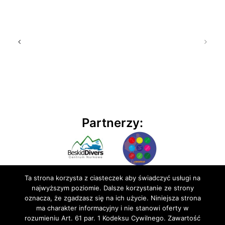
Partnerzy:
Ta strona korzysta z ciasteczek aby świadczyć usługi na
najwyższym poziomie. Dalsze korzystanie ze strony
oznacza, że zgadzasz się na ich użycie. Niniejsza strona
ma charakter informacyjny i nie stanowi oferty w
rozumieniu Art. 61 par. 1 Kodeksu Cywilnego. Zawartość
© 2020 BluEmu sp. z o.o. Wszelkie prawa zastrzeżone