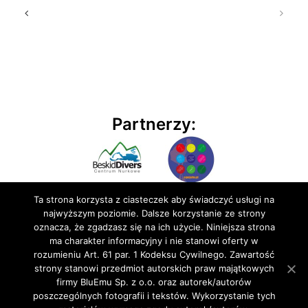
Partnerzy:
Ta strona korzysta z ciasteczek aby świadczyć usługi na
najwyższym poziomie. Dalsze korzystanie ze strony
oznacza, że zgadzasz się na ich użycie. Niniejsza strona
ma charakter informacyjny i nie stanowi oferty w
rozumieniu Art. 61 par. 1 Kodeksu Cywilnego. Zawartość
© 2020 BluEmu sp. z o.o. Wszelkie prawa zastrzeżone
strony stanowi przedmiot autorskich praw majątkowych
firmy BluEmu Sp. z o.o. oraz autorek/autorów
poszczególnych fotografii i tekstów. Wykorzystanie tych