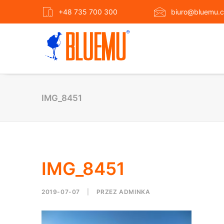
+48 735 700 300
biuro@bluemu.c
IMG_8451
IMG_8451
2019-07-07
|
PRZEZ
ADMINKA