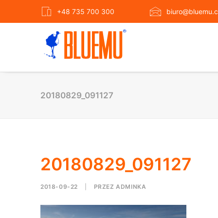
+48 735 700 300
biuro@bluemu.c
20180829_091127
20180829_091127
2018-09-22
|
PRZEZ
ADMINKA