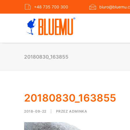
+48 735 700 300
biuro@bluemu.c
20180830_163855
20180830_163855
2018-09-22
|
PRZEZ
ADMINKA