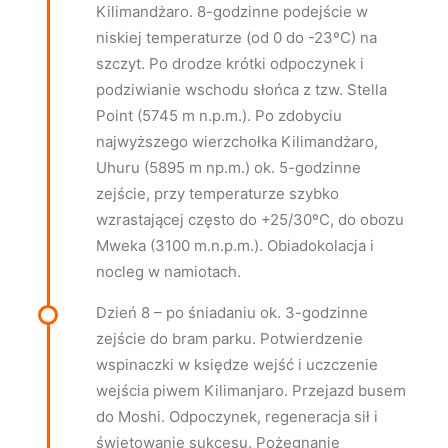
Kilimandżaro. 8-godzinne podejście w
niskiej temperaturze (od 0 do -23ºC) na
szczyt. Po drodze krótki odpoczynek i
podziwianie wschodu słońca z tzw. Stella
Point (5745 m n.p.m.). Po zdobyciu
najwyższego wierzchołka Kilimandżaro,
Uhuru (5895 m np.m.) ok. 5-godzinne
zejście, przy temperaturze szybko
wzrastającej często do +25/30ºC, do obozu
Mweka (3100 m.n.p.m.). Obiadokolacja i
nocleg w namiotach.
Dzień 8 – po śniadaniu ok. 3-godzinne
zejście do bram parku. Potwierdzenie
wspinaczki w księdze wejść i uczczenie
wejścia piwem Kilimanjaro. Przejazd busem
do Moshi. Odpoczynek, regeneracja sił i
świętowanie sukcesu. Pożegnanie