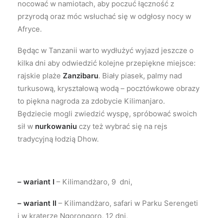
nocować w namiotach, aby poczuć łączność z
przyrodą oraz móc wsłuchać się w odgłosy nocy w
Afryce.
Będąc w Tanzanii warto wydłużyć wyjazd jeszcze o
kilka dni aby odwiedzić kolejne przepiękne miejsce:
rajskie plaże
Zanzibaru
. Biały piasek, palmy nad
turkusową, kryształową wodą – pocztówkowe obrazy
to piękna nagroda za zdobycie Kilimanjaro.
Będziecie mogli zwiedzić wyspę, spróbować swoich
sił w
nurkowaniu
czy też wybrać się na rejs
tradycyjną łodzią Dhow.
– wariant I
– Kilimandżaro, 9 dni,
– wariant II
– Kilimandżaro, safari w Parku Serengeti
i w kraterze Ngorongoro, 12 dni,