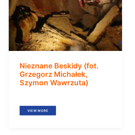
Nieznane Beskidy (fot.
Grzegorz Michałek,
Szymon Wawrzuta)
VIEW MORE