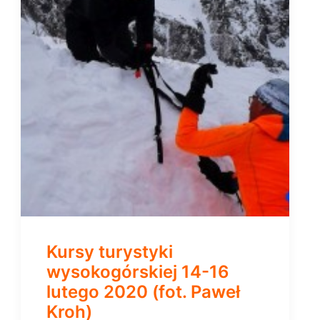
Kursy turystyki
wysokogórskiej 14-16
lutego 2020 (fot. Paweł
Kroh)