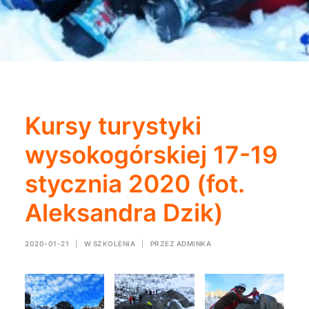
Kursy turystyki
wysokogórskiej 17-19
stycznia 2020 (fot.
Aleksandra Dzik)
2020-01-21
|
W
SZKOLENIA
|
PRZEZ
ADMINKA