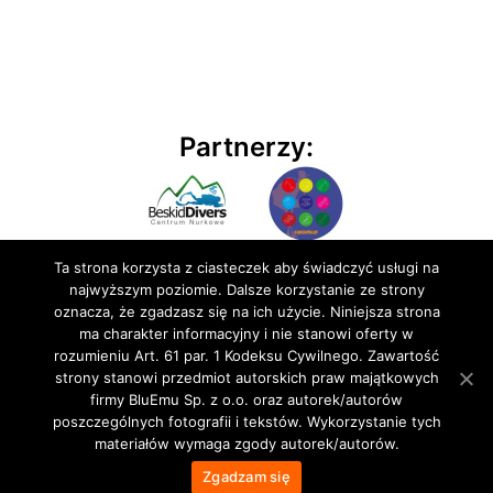
Partnerzy:
Ta strona korzysta z ciasteczek aby świadczyć usługi na
najwyższym poziomie. Dalsze korzystanie ze strony
oznacza, że zgadzasz się na ich użycie. Niniejsza strona
ma charakter informacyjny i nie stanowi oferty w
rozumieniu Art. 61 par. 1 Kodeksu Cywilnego. Zawartość
© 2020 BluEmu sp. z o.o. Wszelkie prawa zastrzeżone
strony stanowi przedmiot autorskich praw majątkowych
firmy BluEmu Sp. z o.o. oraz autorek/autorów
poszczególnych fotografii i tekstów. Wykorzystanie tych
materiałów wymaga zgody autorek/autorów.
Zgadzam się