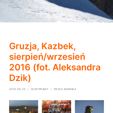
Gruzja, Kazbek,
sierpień/wrzesień
2016 (fot. Aleksandra
Dzik)
2016-09-20
|
W
WYPRAWY
|
PRZEZ
ADMINKA