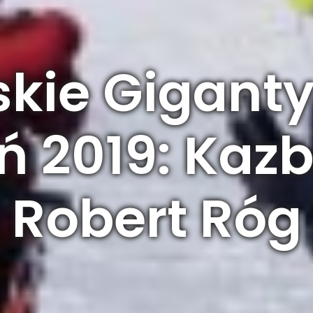
kie Giganty 
ń 2019: Kazb
Robert Róg