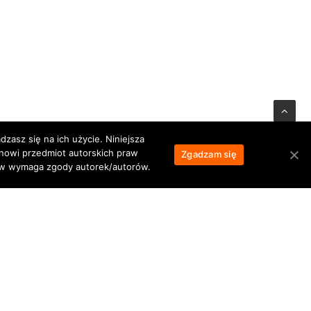
zasz się na ich użycie. Niniejsza
anowi przedmiot autorskich praw
Zgadzam się
łów wymaga zgody autorek/autorów.