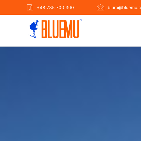
+48 735 700 300
biuro@bluemu.c