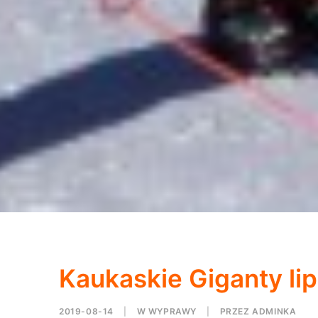
Kaukaskie Giganty lip
2019-08-14
|
W
WYPRAWY
|
PRZEZ
ADMINKA