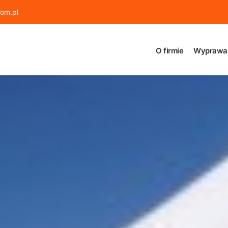
om.pl
O firmie
Wyprawa