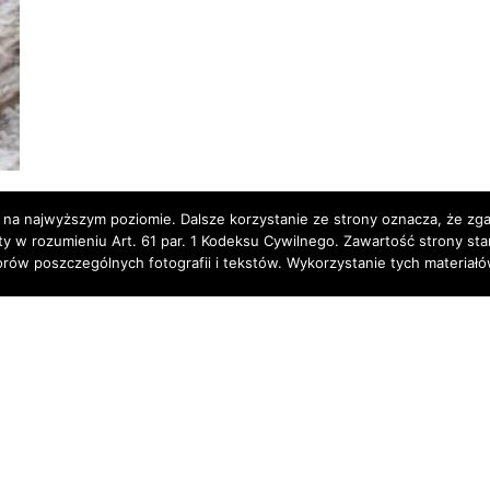
 na najwyższym poziomie. Dalsze korzystanie ze strony oznacza, że zgad
rty w rozumieniu Art. 61 par. 1 Kodeksu Cywilnego. Zawartość strony st
torów poszczególnych fotografii i tekstów. Wykorzystanie tych materia