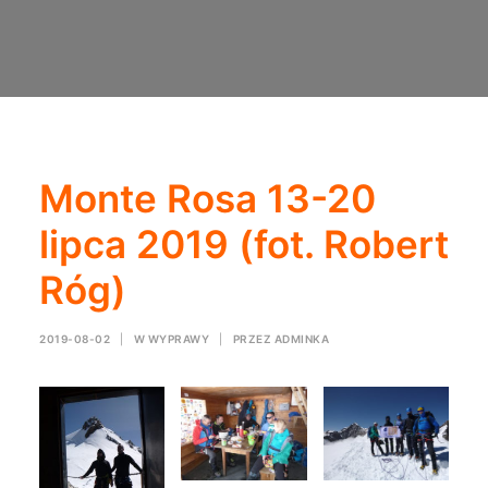
Monte Rosa 13-20
lipca 2019 (fot. Robert
Róg)
2019-08-02
|
W
WYPRAWY
|
PRZEZ
ADMINKA