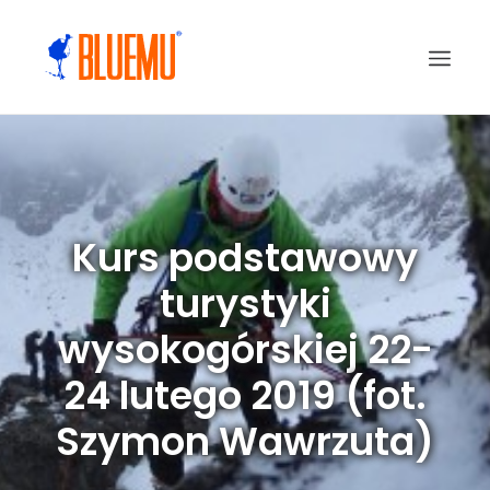
Kurs podstawowy
turystyki
wysokogórskiej 22-
24 lutego 2019 (fot.
Szymon Wawrzuta)