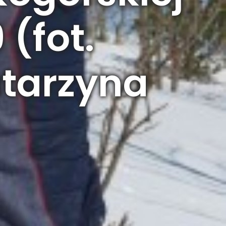
(fot.
atarzyna