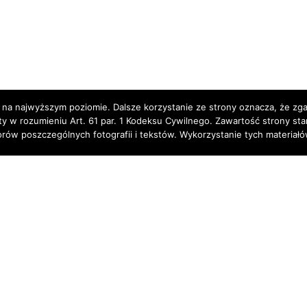
 na najwyższym poziomie. Dalsze korzystanie ze strony oznacza, że zgad
rty w rozumieniu Art. 61 par. 1 Kodeksu Cywilnego. Zawartość strony st
torów poszczególnych fotografii i tekstów. Wykorzystanie tych materia
Partnerzy: