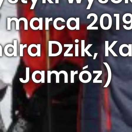
7 marca 2019 
dra Dzik, K
Jamróz)