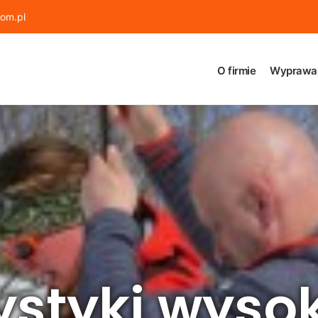
om.pl
O firmie
Wyprawa
ystyki wyso