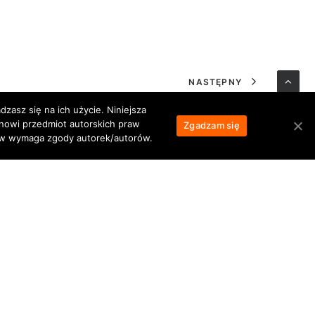
NASTĘPNY
zasz się na ich użycie. Niniejsza
anowi przedmiot autorskich praw
Zgadzam się
łów wymaga zgody autorek/autorów.