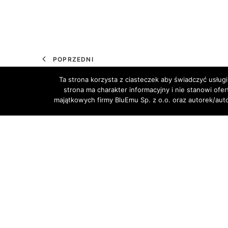
POPRZEDNI
Ta strona korzysta z ciasteczek aby świadczyć usługi
strona ma charakter informacyjny i nie stanowi ofe
majątkowych firmy BluEmu Sp. z o.o. oraz autorek/au