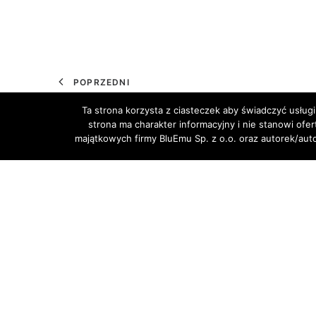
POPRZEDNI
Ta strona korzysta z ciasteczek aby świadczyć usługi
strona ma charakter informacyjny i nie stanowi ofe
majątkowych firmy BluEmu Sp. z o.o. oraz autorek/au