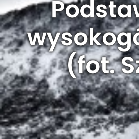
Podsta
wysokogór
(fot.