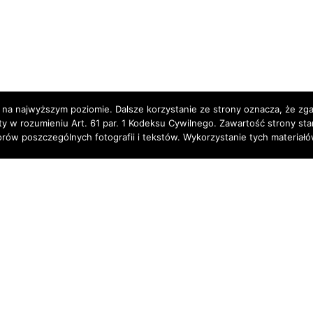
 na najwyższym poziomie. Dalsze korzystanie ze strony oznacza, że zgad
rty w rozumieniu Art. 61 par. 1 Kodeksu Cywilnego. Zawartość strony st
torów poszczególnych fotografii i tekstów. Wykorzystanie tych materia
Partnerzy: