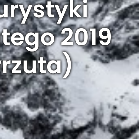
rystyki
utego 2019
rzuta)