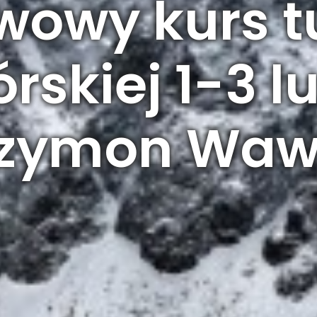
wowy kurs tu
skiej 1-3 l
 Szymon Waw