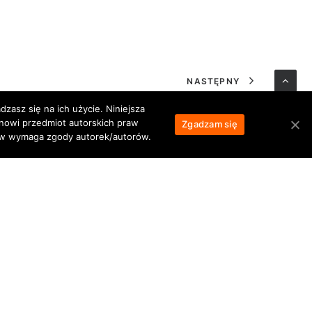
NASTĘPNY
zasz się na ich użycie. Niniejsza
anowi przedmiot autorskich praw
Zgadzam się
łów wymaga zgody autorek/autorów.