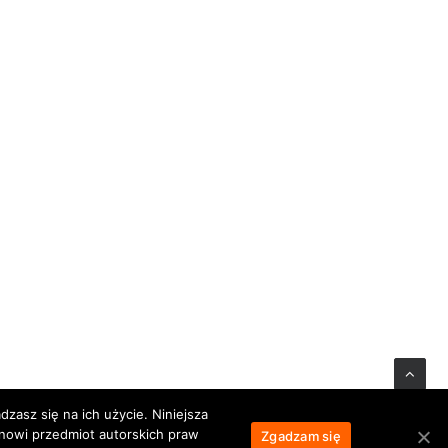
zasz się na ich użycie. Niniejsza
anowi przedmiot autorskich praw
Zgadzam się