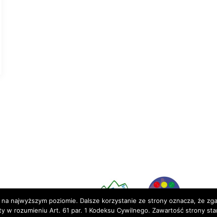
Partnerzy:
 na najwyższym poziomie. Dalsze korzystanie ze strony oznacza, że zgad
rty w rozumieniu Art. 61 par. 1 Kodeksu Cywilnego. Zawartość strony st