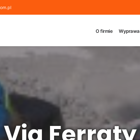
om.pl
O firmie
Wyprawa
Via Ferraty